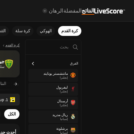
النتائج
المفضلة
الرهان
كرة القدم
الهوكي
كرة سلة
الت
كرة القدم
جيل
الفرق
سلو
مانتشستر يونايتد
إنجلترا
نظرة عامة
مباريات مجدولة
النتا
ليفربول
إنجلترا
1. Liga Championship Group
أرسنال
إنجلترا
الكل
ريال مدريد
إسبانيا
برشلونة
أحدث جدو
إسبانيا