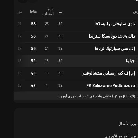
فرق
ريق
سا
نقاط
فوز
تعادل
الأهداف
نادي سلوفان براتيسلافا
68
5
21
25
32
داك 1904 دونايسكا ستريدا
58
7
17
21
32
إف سي سبارتيك ترنافا
56
5
17
14
32
جيلينا
52
7
15
18
32
إم إف كيه زيمبلين ميتشالوفس
44
5
13
-8
32
42
FK Zeleziarne Podbrezova
3
13
4
32
 [الإجراء] مركز إضافي واحد في تصفيات دوري أوروبا
وري الأبطال
وري المؤتمر الأوروبي