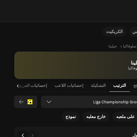
نس
الكريكيت
سلوفاكيا
جيلينا
ينا
فاكيا
ئج
الترتيب
التشكيلة
إحصائيات اللاعب
إحصائيات الفريق
على ملعبه
خارج معلبه
نموذج
ل