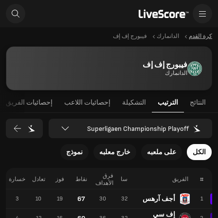
كرة القدم
الدانمارك
فيبورج إف إف
فيبورج إف إف
الدانمارك
النتائج
الترتيب
التشكيلة
إحصائيات اللاعب
إحصائيات الفريق
Superligaen Championship Playoff
الكل
على ملعبه
خارج معلبه
نموذج
فرق
#
الفريق
سا
نقاط
فوز
تعادل
خسارة
الأهداف
أجف آرهس
67
3
10
19
30
32
1
إف سي