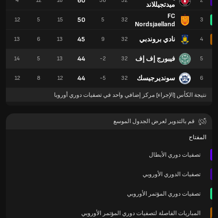
60
4
12
16
36
32
2
ميدتجيللاند
FC
50
12
5
15
5
32
3
Nordsjaelland
نادي بروندبي
45
13
6
13
9
32
4
فيبورج إف إف
44
14
5
13
-2
32
5
سونديرجيسك
44
12
8
12
-5
32
6
نتيجة الكأس [الإجراء] مركز إضافي واحد في تصفيات دوري أوروبا
قم بالتدوير لعرض الجدول الموسع
المفتاح
تصفيات دوري الأبطال
تصفيات الدوري الأوروبي
تصفيات دوري المؤتمر الأوروبي
المباريات الفاصلة لتصفيات دوري المؤتمر الأوروبي