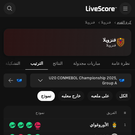
كرة القدم
فنزويلا
فنزويلا
فنزويلا
فنزويلا
نظرة عامة
مباريات مجدولة
النتائج
الترتيب
التشكيلة
U20 CONMEBOL Championship 2025,
Group A
الكل
على ملعبه
خارج معلبه
نموذج
#
الفريق
نموذج
الأوروغواي
1
خسارة
فوز
فوز
فوز