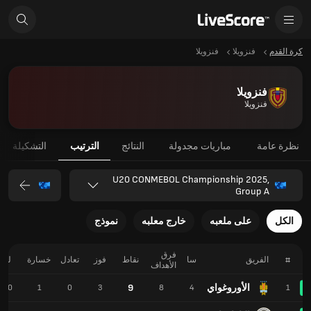
كرة القدم
فنزويلا
فنزويلا
فنزويلا
فنزويلا
نظرة عامة
مباريات مجدولة
النتائج
الترتيب
التشكيلة
U20 CONMEBOL Championship 2025,
Group A
الكل
على ملعبه
خارج معلبه
نموذج
فرق
#
الفريق
سا
نقاط
فوز
تعادل
خسارة
لـ
الأهداف
الأوروغواي
9
10
1
0
3
8
4
1