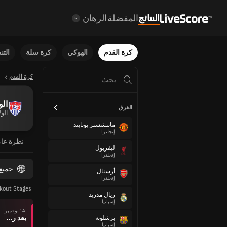
النتائج
المفضلة
الرهان
كرة القدم
الهوكي
كرة سلة
الت
كرة القدم
الو
الفرق
الول
مانتشستر يونايتد
إنجلترا
نظرة عا
ليفربول
إنجلترا
جميع
أرسنال
إنجلترا
kout Stages
ريال مدريد
إسبانيا
14 نوفمبر
بعد ركلات الترجيح
برشلونة
إسبانيا