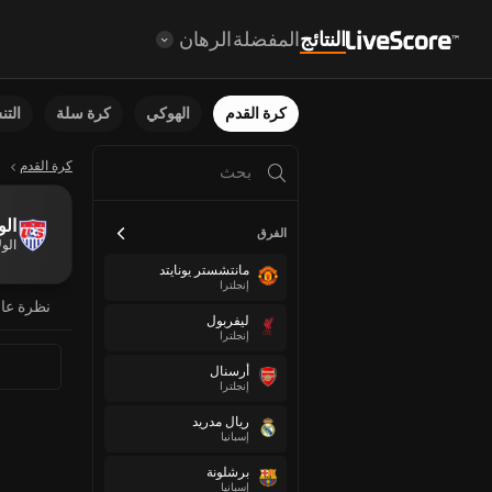
النتائج
المفضلة
الرهان
كرة القدم
الهوكي
كرة سلة
الت
كرة القدم
الو
الفرق
الول
مانتشستر يونايتد
إنجلترا
نظرة عا
ليفربول
إنجلترا
أرسنال
إنجلترا
ريال مدريد
إسبانيا
برشلونة
إسبانيا