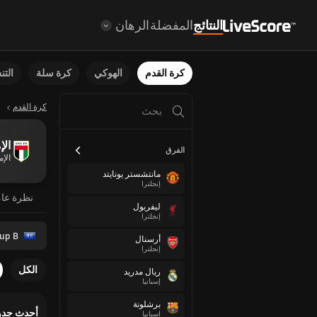
النتائج
المفضلة
الرهان
كرة القدم
الهوكي
كرة سلة
الت
كرة القدم
الإ
الفرق
الإم
مانتشستر يونايتد
إنجلترا
نظرة عا
ليفربول
إنجلترا
up B
أرسنال
إنجلترا
الكل
ريال مدريد
إسبانيا
برشلونة
أحدث جدو
إسبانيا