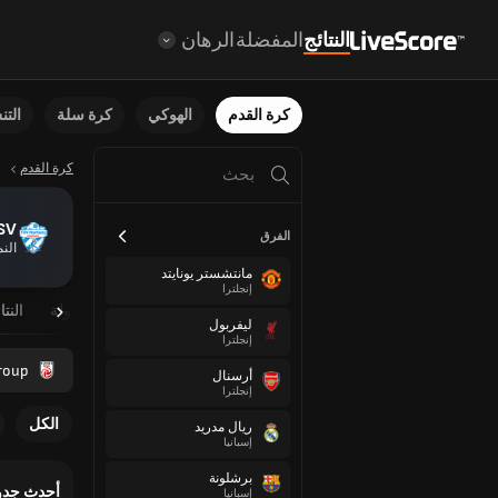
النتائج
المفضلة
الرهان
كرة القدم
الهوكي
كرة سلة
الت
كرة القدم
TSV ها
الفرق
الن
مانتشستر يونايتد
إنجلترا
نظرة عامة
مباريات مجدولة
النتا
ليفربول
إنجلترا
roup
أرسنال
إنجلترا
الكل
ريال مدريد
إسبانيا
برشلونة
أحدث جدو
إسبانيا