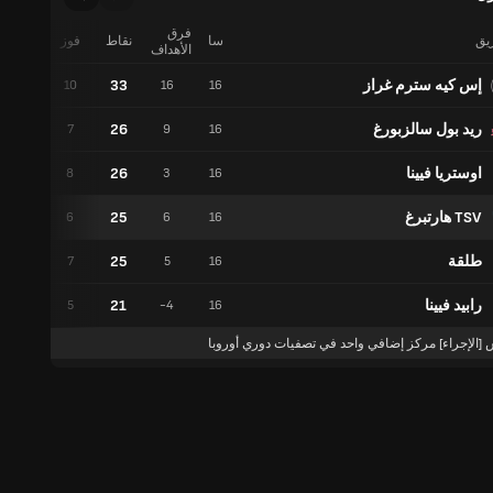
فرق
ريق
سا
نقاط
فوز
تعادل
الأهداف
إس كيه سترم غراز
33
3
10
16
16
ريد بول سالزبورغ
26
5
7
9
16
اوستريا فيينا
26
2
8
3
16
TSV هارتبرغ
25
7
6
6
16
طلقة
25
4
7
5
16
رابيد فيينا
21
6
5
-4
16
 [الإجراء] مركز إضافي واحد في تصفيات دوري أوروبا