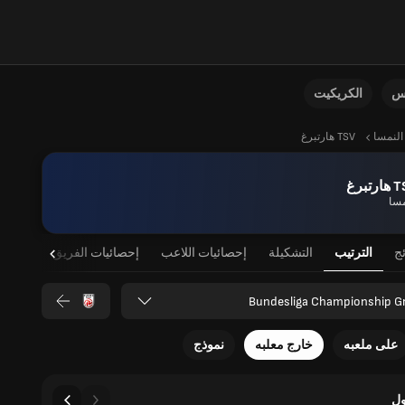
نس
الكريكيت
النمسا
TSV هارتبرغ
رتبرغ
مسا
ئج
الترتيب
التشكيلة
إحصائيات اللاعب
إحصائيات الفريق
Bundesliga Championship G
على ملعبه
خارج معلبه
نموذج
ل