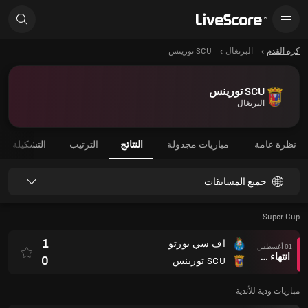
كرة القدم
البرتغال
SCU تورينس
SCU تورينس
البرتغال
نظرة عامة
مباريات مجدولة
النتائج
الترتيب
التشكيلة
جميع المسابقات
Super Cup
1
اف سي بورتو
01 أغسطس
انتهاء وقت المباراة
0
SCU تورينس
مباريات ودية للأندية