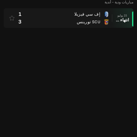
مباريات ودية - أندية
1
إف سي فيزيلا
15 يوليو
انتهاء وقت المباراة
3
SCU تورينس