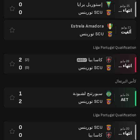
0
إستوريل برايا
25 يوليو
انتهاء وقت المباراة
0
SCU تورينس
Estrela Amadora
11 يوليو
ألغيت
SCU تورينس
Liga Portugal Qualification
2
كاسا بيا
(2)
28 مايو
انتهاء وقت المباراة
0
SCU تورينس
(0)
كأس البرتغال
1
سبورتنج لشبونة
24 مايو
AET
2
SCU تورينس
Liga Portugal Qualification
0
SCU تورينس
20 مايو
انتهاء وقت المباراة
0
كاسا بيا