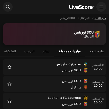
كرة القدم
البرتغال
SCU تورينس
SCU تورينس
البرتغال
نظرة عامة
مباريات مجدولة
النتائج
الترتيب
التشكيلة
سبورتيك فارينس
09 أغسطس
10:00
SCU تورينس
المفضلة
SCU تورينس
15 أغسطس
10:00
بينافيل
المفضلة
Lusitania FC Lourosa
23 أغسطس
16:00
SCU تورينس
المفضلة