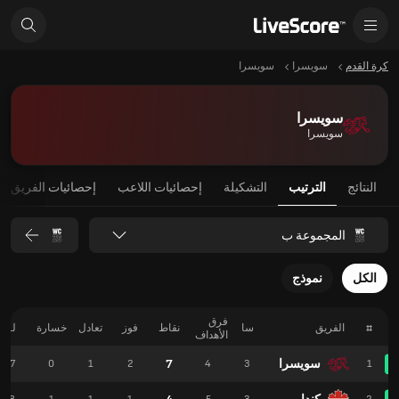
كرة القدم
سويسرا
سويسرا
سويسرا
سويسرا
النتائج
الترتيب
التشكيلة
إحصائيات اللاعب
إحصائيات الفريق
المجموعة ب
الكل
نموذج
فرق
#
الفريق
سا
نقاط
فوز
تعادل
خسارة
لـ
الأهداف
سويسرا
7
7
0
1
2
4
3
1