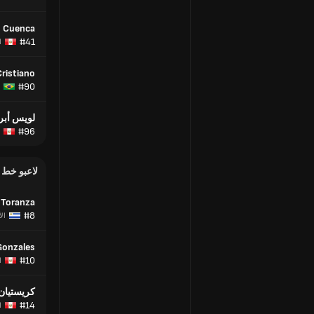
o Cuenca
#41
ا
Cristiano
#90
لويس أبر
#96
لاعبو خط
 Toranza
#8
ال
Gonzales
#10
ا
كريستيان 
#14
ا