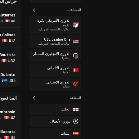
حُراس ال
المسابقات
Gutierrez
الدوري الأمريكي لكرة
#1
الب
القدم
الولايات المتحدة الأمريكية
s Salinas
USL League One
#12
ا
الولايات المتحدة الأمريكية
الدوري الإنجليزي الممتاز
Bautista
إنجلترا
#33
الدوري الألماني
ألمانيا
Dulanto
#35
الدوري الإسباني
إسبانيا
المدافعون
المنطقة
إنجلترا
umbrosio
#2
الب
دوري الأبطال
llacorta
إسبانيا
#4
الب