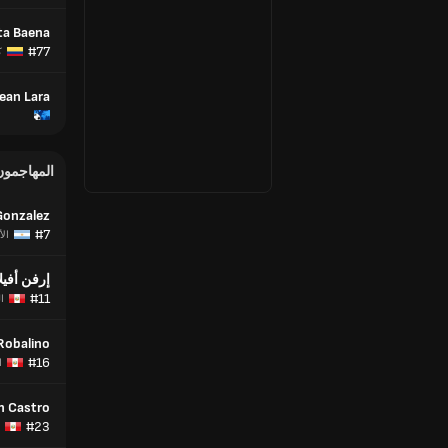
ta Baena
#77
ك
Jean Lara
المهاجمون
Gonzalez
#7
الأ
إرفن أفيلا
#11
ال
 Robalino
#16
ا
n Castro
#23