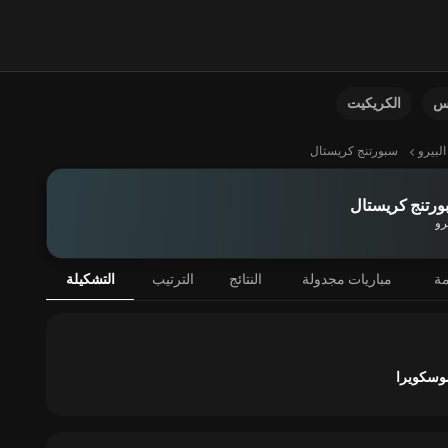
نس
الكريكيت
البيرو
سبورتنج كريستال
ورتنج كريستال
رو
مة
مباريات مجدولة
النتائج
الترتيب
التشكيلة
موسكويرا