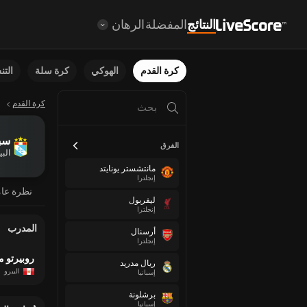
النتائج
المفضلة
الرهان
كرة القدم
الهوكي
كرة سلة
الت
كرة القدم
سب
الفرق
البي
مانتشستر يونايتد
إنجلترا
نظرة عا
ليفربول
إنجلترا
المدرب
أرسنال
إنجلترا
روبيرتو 
ريال مدريد
البيرو
إسبانيا
برشلونة
إسبانيا