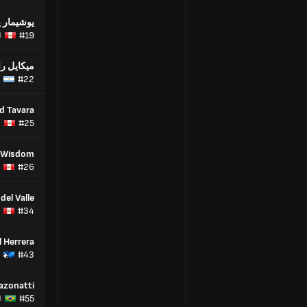
يوشيمار 
#19
ا
ميكايل ر
#22
d Tavara
#25
ا
 Wisdom
#26
del Valle
#34
l Herrera
#43
azonatti
#55
ا