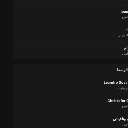
Joa
لبيرو
البرازيل
ام
البيرو
 الوسط
Leandro Sosa
أوروغواي
Christofer 
لبيرو
بينافينتي
لبيرو