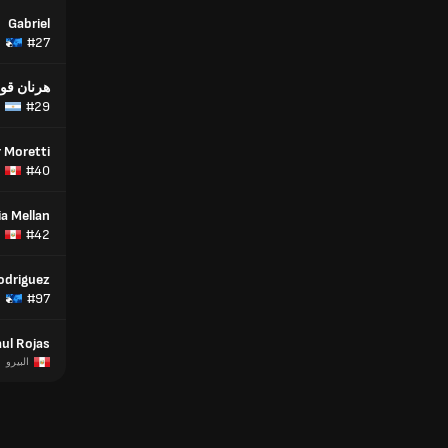
Gabriel
#27
هرنان قو
#29
r Moretti
#40
a Mellan
#42
odriguez
#97
ul Rojas
البيرو