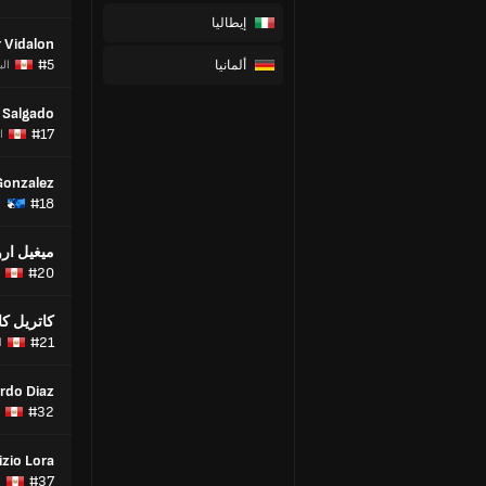
إيطاليا
r Vidalon
#5
ألمانيا
الب
 Salgado
#17
ا
Gonzalez
#18
ميغيل ار
#20
كاتريل ك
#21
ا
rdo Diaz
#32
izio Lora
#37
ا