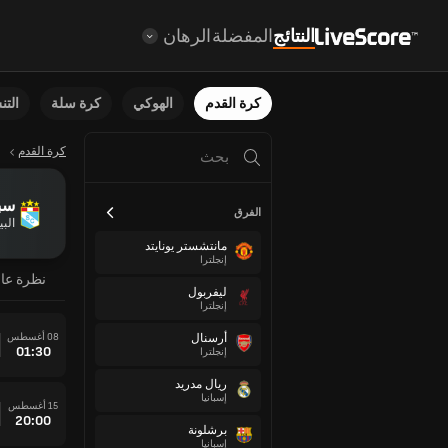
النتائج
المفضلة
الرهان
كرة القدم
الهوكي
كرة سلة
الت
كرة القدم
سب
الفرق
البي
مانتشستر يونايتد
إنجلترا
نظرة عا
ليفربول
إنجلترا
08 أغسطس
أرسنال
01:30
إنجلترا
ريال مدريد
إسبانيا
15 أغسطس
20:00
برشلونة
إسبانيا