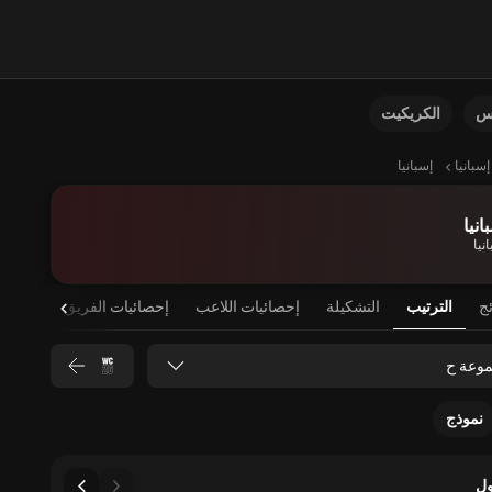
نس
الكريكيت
إسبانيا
إسبانيا
انيا
نيا
ئج
الترتيب
التشكيلة
إحصائيات اللاعب
إحصائيات الفريق
موعة ح
نموذج
ل