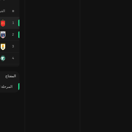
#
الف
1
2
3
4
المفتاح
المرحلة ا