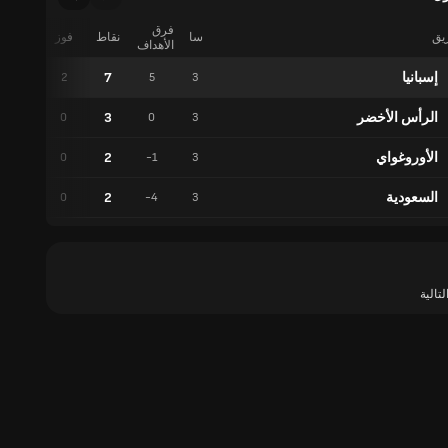
فرق
ريق
سا
نقاط
فوز
تعادل
الأهداف
إسبانيا
7
1
2
5
3
الرأس الأخضر
3
3
0
0
3
الأوروغواي
2
2
0
-1
3
السعودية
2
2
0
-4
3
لتالية