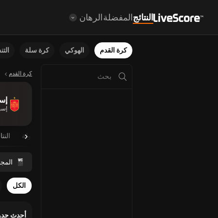
النتائج
المفضلة
الرهان
كرة القدم
الهوكي
كرة سلة
الت
كرة القدم
إسب
لم يتم العثور على نتائج
إسبا
نظرة عامة
مباريات مجدولة
النتا
المج
الكل
أحدث جدو