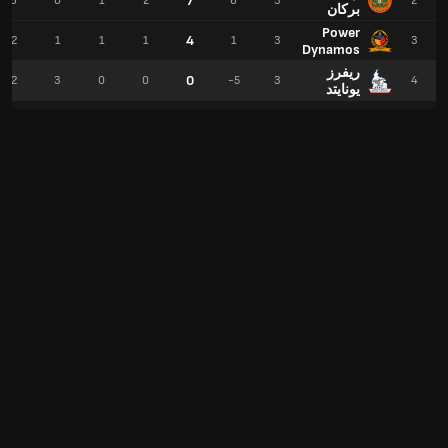
7
6
0
1
2
6
3
2
بركان
Power
4
2
1
1
1
1
3
3
Dynamos
ريفرز
0
2
3
0
0
-5
3
4
يونايتد