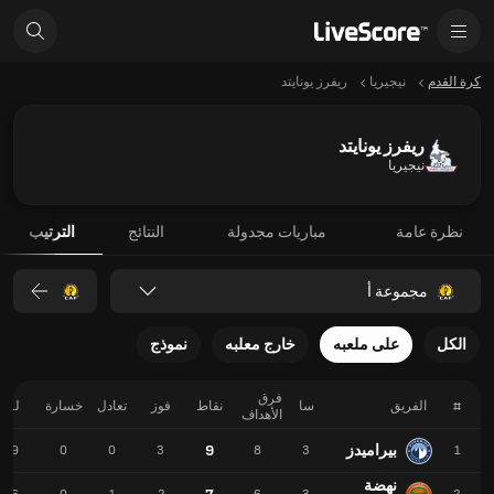
كرة القدم
نيجيريا
ريفرز يونايتد
ريفرز يونايتد
نيجيريا
نظرة عامة
مباريات مجدولة
النتائج
الترتيب
مجموعة أ
الكل
على ملعبه
خارج معلبه
نموذج
فرق
#
الفريق
سا
نقاط
فوز
تعادل
خسارة
لـ
الأهداف
بيراميدز
9
9
0
0
3
8
3
1
نهضة