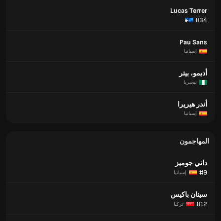
Lucas Terrer
#34
Pau Sans
إسبانيا
أديمو، بيتر
نيجيريا
أندر هيريرا
إسبانيا
المهاجمون
داني جوميز
#9
إسبانيا
سينان باكيس
#12
تركيا