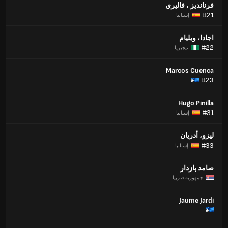
فرنانديز ، فاليري
#21
إسبانيا
اجادا، ويليام
#22
نيجيريا
Marcos Cuenca
#23
Hugo Pinilla
#31
إسبانيا
ليزو، أدريان
#33
إسبانيا
صامد بازدار
جمهورية صربيا
Jaume Jardi