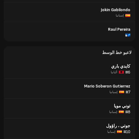
Jokin Gabilondo
إسبانيا
Raul Pereira
لاعبو خط الوسط
كايدي باري
#6
ألبانيا
Mario Soberon Gutierrez
#7
إسبانيا
توني مويا
#8
إسبانيا
جوتي ، راؤول
#10
إسبانيا