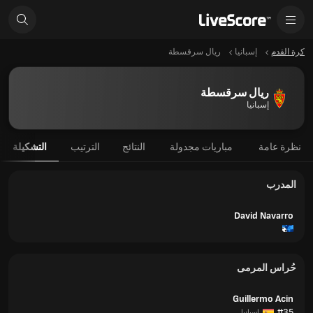
كرة القدم
إسبانيا
ريال سرقسطة
ريال سرقسطة
إسبانيا
نظرة عامة
مباريات مجدولة
النتائج
الترتيب
التشكيلة
المدرب
David Navarro
حُراس المرمى
Guillermo Acin
#35
إسبانيا