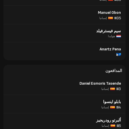
Manuel Obon
#35
إسبانيا
سيم فيسترفيلد
هولندا
Anartz Pena
المدافعون
Daniel Esmoris Tasende
#3
إسبانيا
بابلو اينسوا
#4
إسبانيا
ألبرتو رودريجيز
#5
إسبانيا