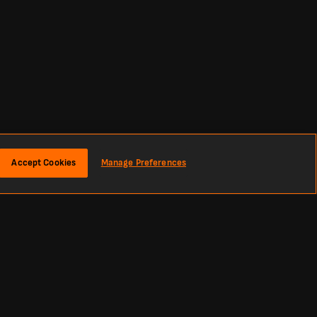
Accept Cookies
Manage Preferences
نبذة
نتائج كرة القدم المباشرة - أحدث النتائج والمباريات
يُعد LiveScore الوجهة المثالية لمتابعة نتائج كرة القدم المباشرة وآخر أخبار كرة القدم من جميع أنحاء العالم. سواء كنت تبحث عن نتائج اليوم، أو لوحات النتائج المباشرة، أو المباريات القادمة.