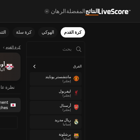
النتائج
المفضلة
الرهان
كرة القدم
الهوكي
كرة سلة
الت
كرة القدم
أوم
الفرق
اليا
مانتشستر يونايتد
إنجلترا
نظرة عا
ليفربول
إنجلترا
ement
أرسنال
ches
إنجلترا
ريال مدريد
إسبانيا
برشلونة
إسبانيا