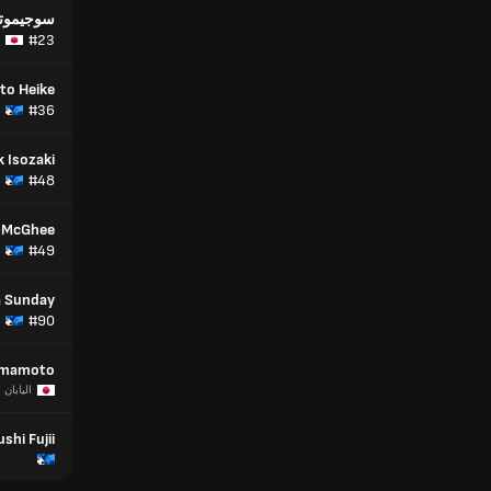
سوجيموتو 
#23
to Heike
#36
 Isozaki
#48
i McGhee
#49
a Sunday
#90
amamoto
اليابان
shi Fujii