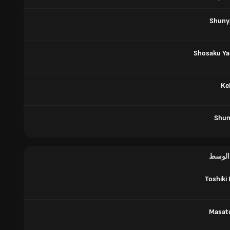
Shuny
Shosaku Y
Ke
Shun
 الوسط
Toshiki
Masat