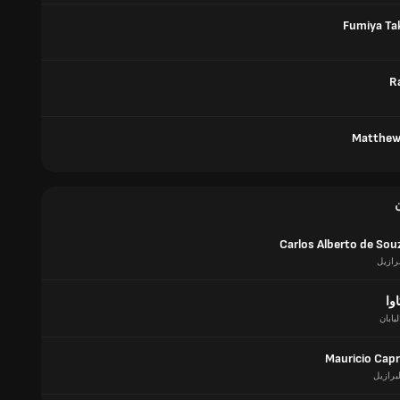
Fumiya Ta
R
Matthew
Carlos Alberto de Sou
برازيل
اوا
ليابان
Mauricio Capr
لبرازيل