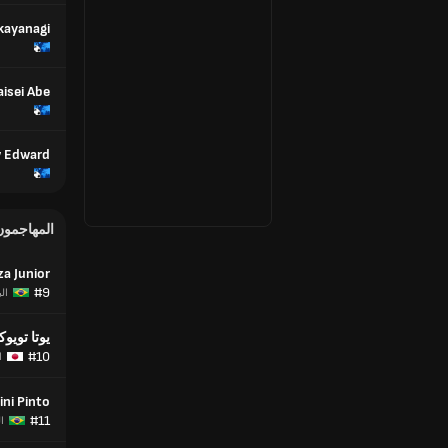
kayanagi
aisei Abe
 Edward
المهاجمون
za Junior
#9
ال
يوتا تويوك
#10
ا
ini Pinto
#11
ا