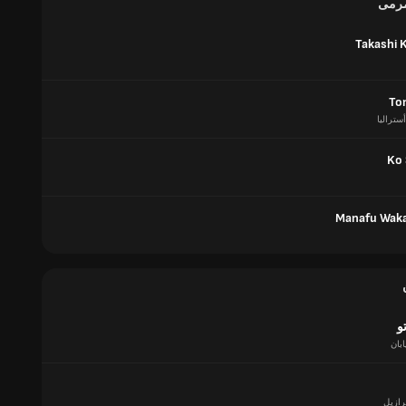
مرمى
Takashi 
To
أستراليا
Ko
Manafu Wak
و
ابان
رازيل