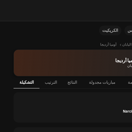
نس
الكريكيت
اليابان
أوميا أرديجا
يا أرديجا
بان
مة
مباريات مجدولة
النتائج
الترتيب
التشكيلة
Narc