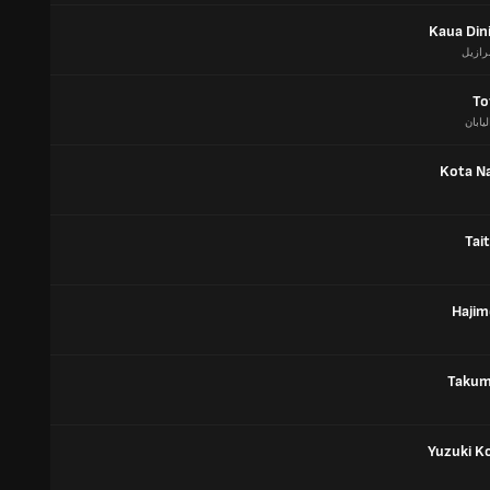
Kaua Din
برازيل
To
ليابان
Kota N
Tai
Hajim
Takum
Yuzuki K