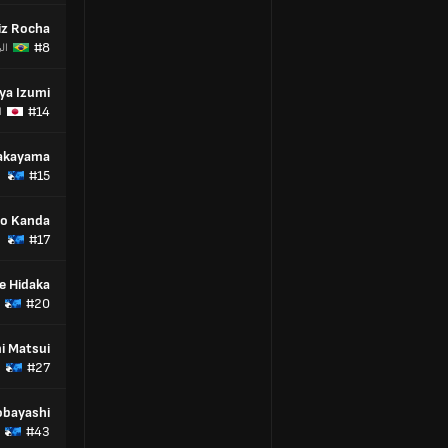
iz Rocha
#8
ال
ya Izumi
#14
ا
akayama
#15
to Kanda
#17
e Hidaka
#20
i Matsui
#27
obayashi
#43