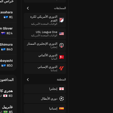
حُراس ال
المسابقات
Kasahara
الدوري الأمريكي لكرة
#1
القدم
الولايات المتحدة الأمريكية
m Glover
USL League One
#24
الولايات المتحدة الأمريكية
الدوري الإنجليزي الممتاز
 Shimura
إنجلترا
#40
الدوري الألماني
ألمانيا
abayashi
#50
الدوري الإسباني
إسبانيا
المدافعون
المنطقة
إنجلترا
هجري كات
#3
الي
دوري الأبطال
غابرييل
إسبانيا
#5
الب