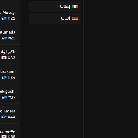
إيطاليا
ya Motegi
#22
ألمانيا
 Kumada
#25
تاكويا وادا
#33
Murakami
#34
Sekiguchi
#37
o Kidera
#44
نيشيو، ريو
#88