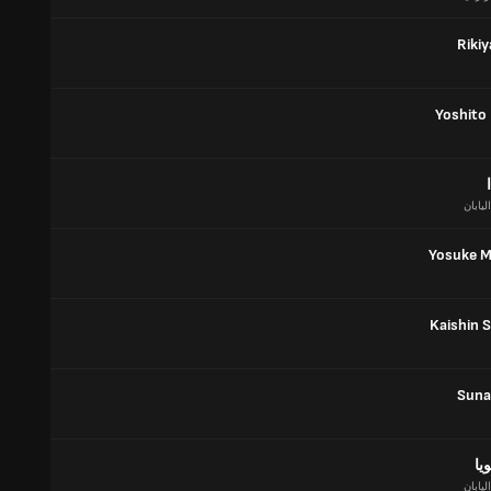
Riki
Yoshito
اليابان
Yosuke 
Kaishin 
Suna
يا
اليابان