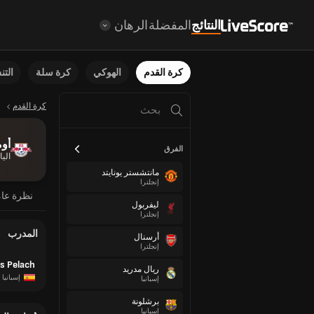
النتائج
المفضلة
الرهان
كرة القدم
الهوكي
كرة سلة
الت
كرة القدم
أوم
الفرق
اليا
مانتشستر يونايتد
إنجلترا
نظرة عا
ليفربول
إنجلترا
المدرب
أرسنال
إنجلترا
is Pelach
ريال مدريد
إسبانيا
إسبانيا
برشلونة
إسبانيا