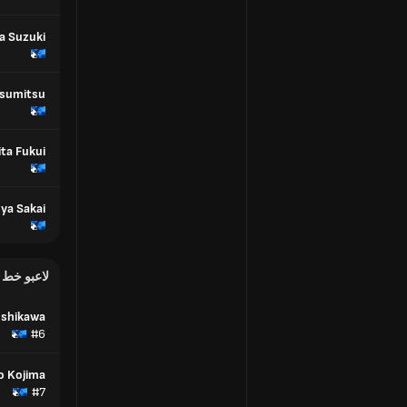
a Suzuki
asumitsu
ita Fukui
ya Sakai
لاعبو خط
 Ishikawa
#6
o Kojima
#7