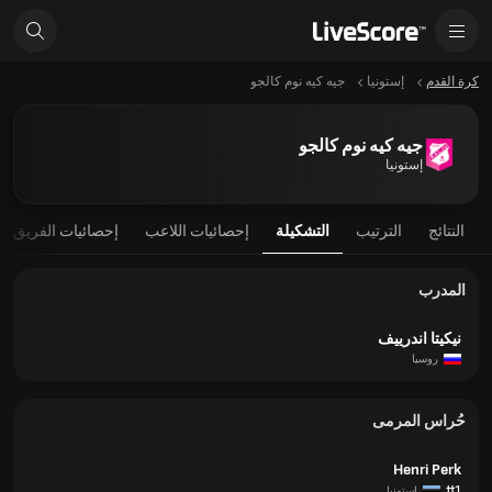
كرة القدم
إستونيا
جيه كيه نوم كالجو
جيه كيه نوم كالجو
إستونيا
النتائج
الترتيب
التشكيلة
إحصائيات اللاعب
إحصائيات الفريق
المدرب
نيكيتا اندرييف
روسيا
حُراس المرمى
Henri Perk
#1
إستونيا