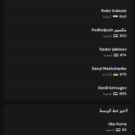
Roko Vukusic
#46
كرواتيا
مكسيم Podholjuzin
#50
إستونيا
Fjodor Jekimov
#74
إستونيا
Danyl Mashchenko
#78
أوكرانيا
Daniil Sotsugov
#88
إستونيا
لاعبو خط الوسط
Uku Korre
#5
إستونيا