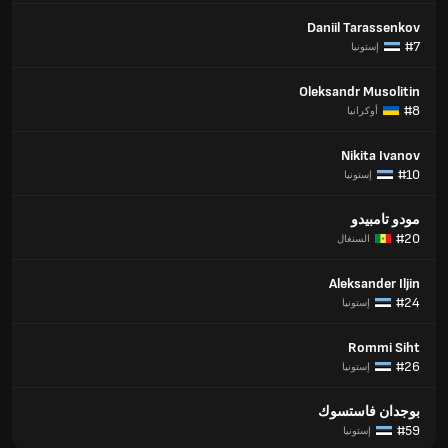
Daniil Tarassenkov
#7
إستونيا
Oleksandr Musolitin
#8
أوكرانيا
Nikita Ivanov
#10
إستونيا
مودو تامبيدو
#20
السنغال
Aleksander Iljin
#24
إستونيا
Rommi Siht
#26
إستونيا
بوجدان فاستسوك
#59
إستونيا