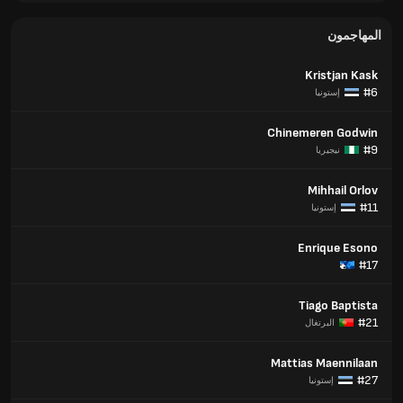
المهاجمون
Kristjan Kask
#6
إستونيا
Chinemeren Godwin
#9
نيجيريا
Mihhail Orlov
#11
إستونيا
Enrique Esono
#17
Tiago Baptista
#21
البرتغال
Mattias Maennilaan
#27
إستونيا