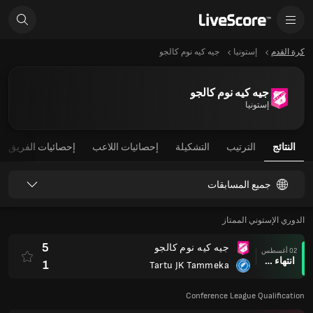
كرة القدم
إستونيا
جيه كيه نوم كالجو
جيه كيه نوم كالجو
إستونيا
النتائج
الترتيب
التشكيلة
إحصائيات اللاعب
إحصائيات الفريق
جميع المسابقات
الدوري الإستوني الممتاز
5
جيه كيه نوم كالجو
02 أغسطس
انتهاء وقت المباراة
1
Tartu JK Tammeka
Conference League Qualification