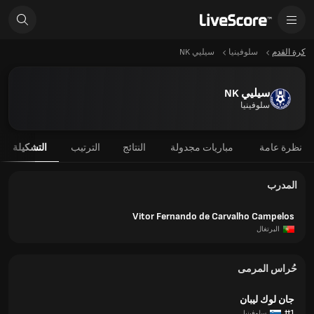
كرة القدم
سلوفينيا
سيليي NK
سيليي NK
سلوفينيا
نظرة عامة
مباريات مجدولة
النتائج
الترتيب
التشكيلة
المدرب
Vitor Fernando de Carvalho Campelos
البرتغال
حُراس المرمى
جان لوك ليبان
#1
سلوفينيا