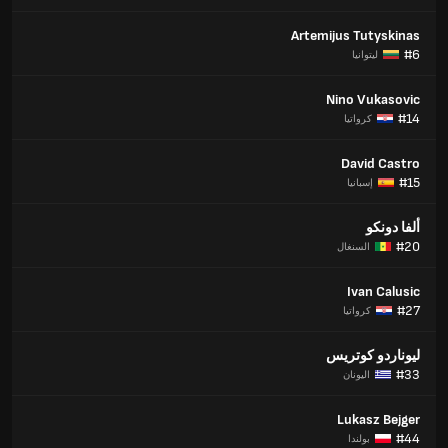
Artemijus Tutyskinas
#6
ليتوانيا
Nino Vukasovic
#14
كرواتيا
David Castro
#15
إسبانيا
ألفا دونكو
#20
السنغال
Ivan Calusic
#27
كرواتيا
ليوناردو كوتريس
#33
اليونان
Lukasz Bejger
#44
بولندا