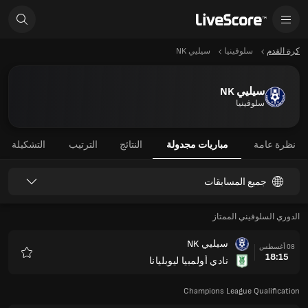
كرة القدم
سلوفينيا
سيليي NK
سيليي NK
سلوفينيا
نظرة عامة
مباريات مجدولة
النتائج
الترتيب
التشكيلة
جميع المسابقات
الدوري السلوفيني الممتاز
سيليي NK
08 أغسطس
18:15
نادي أولمبيا ليوبليانا
المفضلة
Champions League Qualification