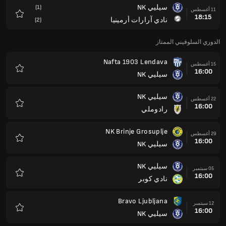
سيليي NK
(1)
11 أغسطس
18:15
نادي آرارات أرمينيا
(2)
المفضلة
الدوري السلوفيني الممتاز
Nafta 1903 Lendava
15 أغسطس
16:00
سيليي NK
المفضلة
سيليي NK
22 أغسطس
16:00
رادوملي
المفضلة
NK Brinje Grosuplje
29 أغسطس
16:00
سيليي NK
المفضلة
سيليي NK
05 سبتمبر
16:00
نادي كوبر
المفضلة
Bravo Ljubljana
12 سبتمبر
16:00
سيليي NK
المفضلة