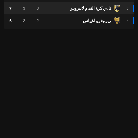
نادي كرة القدم لانيروس
7
3
3
3
ريونيغرو اغيياس
6
2
2
4