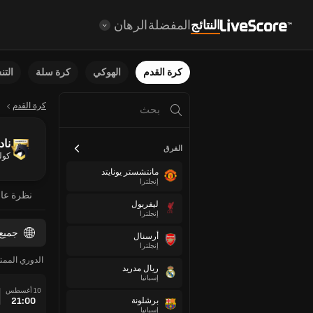
النتائج
المفضلة
الرهان
كرة القدم
الهوكي
كرة سلة
الت
كرة القدم
ناد
الفرق
كول
مانتشستر يونايتد
إنجلترا
نظرة عا
ليفربول
إنجلترا
جميع
أرسنال
إنجلترا
الدوري الممتاز
ريال مدريد
إسبانيا
10 أغسطس
21:00
برشلونة
إسبانيا