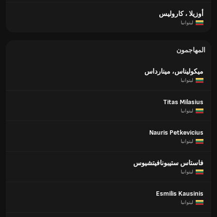
أوزيلا ، كاروليس
ليتوانيا
المهاجمون
ميكوليناس، مينارداس
ليتوانيا
Titas Milasius
ليتوانيا
Nauris Petkevicius
ليتوانيا
فاستاس ستيبونافيتشيوس
ليتوانيا
Esmilis Kausinis
ليتوانيا