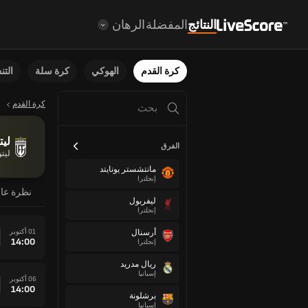
النتائج
المفضلة
الرهان
كرة القدم
الهوكي
كرة سلة
الت
كرة القدم
ليت
الفرق
ليتو
مانتشستر يونايتد
إنجلترا
نظرة عا
ليفربول
إنجلترا
01 أكتوبر
أرسنال
14:00
إنجلترا
ريال مدريد
إسبانيا
06 أكتوبر
14:00
برشلونة
إسبانيا