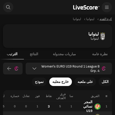
كرة القدم
ليتوانيا
ليتوانيا
ليتوانيا
ليتوانيا
نظرة عامة
مباريات مجدولة
النتائج
الترتيب
Women's EURO U19 Round 1 League B
Grp. 4
الكل
على ملعبه
خارج معلبه
نموذج
فرق
#
الفريق
سا
نقاط
فوز
تعادل
خسارة
لـ
الأهداف
المجر
نسائي
3
5
0
0
1
5
1
1
U19