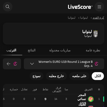
كرة القدم
ليتوانيا
ليتوانيا
ليتوانيا
ليتوانيا
نظرة عامة
مباريات مجدولة
النتائج
الترتيب
Women's EURO U19 Round 1 League B
Grp. 4
الكل
على ملعبه
خارج معلبه
نموذج
فرق
#
الفريق
سا
نقاط
فوز
تعادل
خسارة
لـ
الأهداف
المجر
نسائي
9
15
0
0
3
14
3
1
U19
تشيك