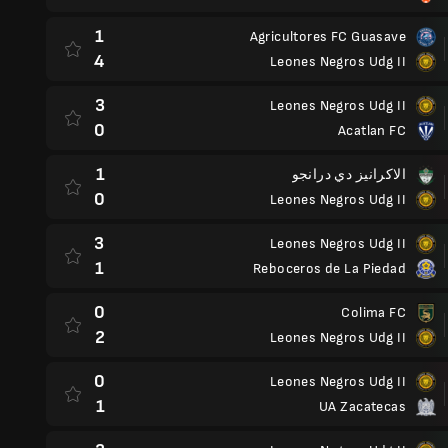
1
Agricultores FC Guasave
4
Leones Negros Udg II
3
Leones Negros Udg II
0
Acatlan FC
1
الاكرانيز دي درانجو
0
Leones Negros Udg II
3
Leones Negros Udg II
1
Reboceros de La Piedad
0
Colima FC
2
Leones Negros Udg II
0
Leones Negros Udg II
1
UA Zacatecas