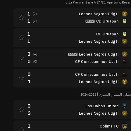
Liga Premier Serie A 24/25, Apertura, Reser
1
Leones Negros Udg II
(2)
1
CD Uruapan
(2)
1
CD Uruapan
1
Leones Negros Udg II
3
Leones Negros Udg II
(4)
0
CF Correcaminos Uat II
(0)
0
CF Correcaminos Uat II
1
Leones Negros Udg II
 الممتاز: السيري أ 2024/2025
0
Los Cabos United
3
Leones Negros Udg II
1
Colima FC