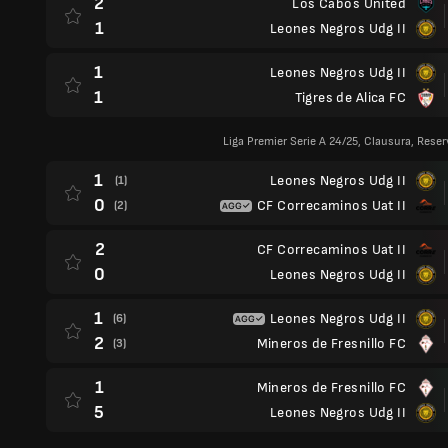
2
Los Cabos United
1
Leones Negros Udg II
1
Leones Negros Udg II
1
Tigres de Alica FC
Liga Premier Serie A 24/25, Clausura, Reser
1
Leones Negros Udg II
(1)
0
CF Correcaminos Uat II
(2)
2
CF Correcaminos Uat II
0
Leones Negros Udg II
1
Leones Negros Udg II
(6)
2
Mineros de Fresnillo FC
(3)
1
Mineros de Fresnillo FC
5
Leones Negros Udg II