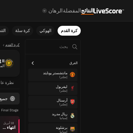
النتائج
المفضلة
الرهان
كرة القدم
الهوكي
كرة سلة
الت
كرة القدم
 II
الفرق
الم
مانتشستر يونايتد
إنجلترا
نظرة عا
ليفربول
إنجلترا
جميع
أرسنال
إنجلترا
 Final Stage
ريال مدريد
إسبانيا
18 أبريل
انتهاء وقت المباراة
برشلونة
إسبانيا