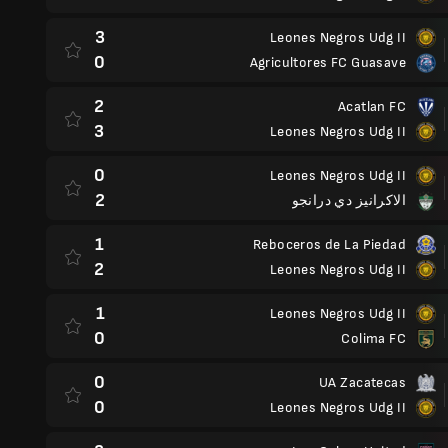
3
Leones Negros Udg II
0
Agricultores FC Guasave
2
Acatlan FC
3
Leones Negros Udg II
0
Leones Negros Udg II
2
الاكرانيز دي درانجو
1
Reboceros de La Piedad
2
Leones Negros Udg II
1
Leones Negros Udg II
0
Colima FC
0
UA Zacatecas
0
Leones Negros Udg II