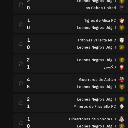
2
Leones Negros Udg II
0
Los Cabos United
1
Tigres de Alica FC
0
Leones Negros Udg II
1
Tritones Vallarta MFC
0
Leones Negros Udg II
2
Leones Negros Udg II
1
تيكوس
4
Guerreros de Autlan
5
Leones Negros Udg II
2
Leones Negros Udg II
1
Mineros de Fresnillo FC
1
Cimarrones de Sonora FC
0
Leones Negros Udg II