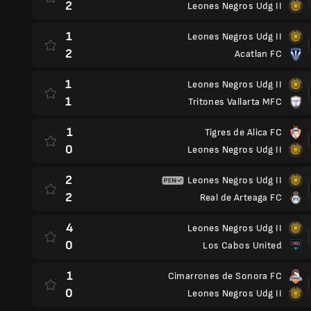
2
Leones Negros Udg II
1
Leones Negros Udg II
2
Acatlan FC
1
Leones Negros Udg II
1
Tritones Vallarta MFC
1
Tigres de Alica FC
0
Leones Negros Udg II
2
Leones Negros Udg II
2
Real de Arteaga FC
4
Leones Negros Udg II
0
Los Cabos United
1
Cimarrones de Sonora FC
0
Leones Negros Udg II