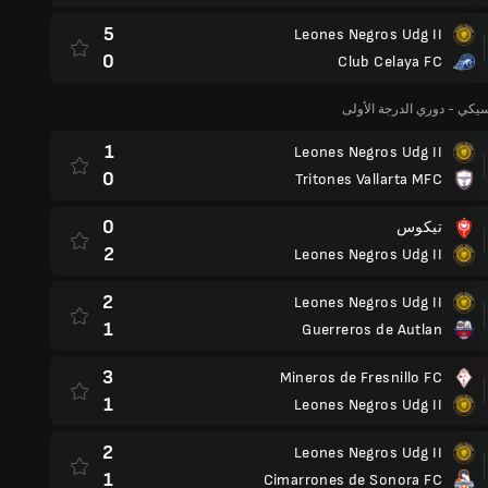
5
Leones Negros Udg II
0
Club Celaya FC
يكي - دوري الدرجة الأولى
1
Leones Negros Udg II
0
Tritones Vallarta MFC
0
تيكوس
2
Leones Negros Udg II
2
Leones Negros Udg II
1
Guerreros de Autlan
3
Mineros de Fresnillo FC
1
Leones Negros Udg II
2
Leones Negros Udg II
1
Cimarrones de Sonora FC