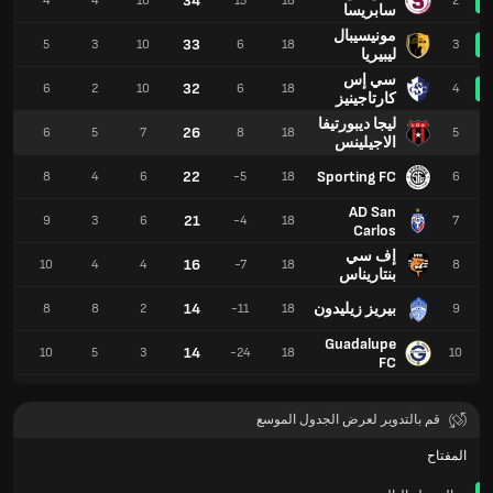
34
4
4
4
10
15
18
2
سابريسا
مونيسيبال
33
4
5
3
10
6
18
3
ليبيريا
سي إس
32
6
6
2
10
6
18
4
كارتاجينيز
ليجا ديبورتيفا
26
8
6
5
7
8
18
5
الاجيلينس
22
Sporting FC
6
8
4
6
-5
18
6
AD San
21
1
9
3
6
-4
18
7
Carlos
إف سي
16
2
10
4
4
-7
18
8
بنتاريناس
بيريز زيليدون
14
9
8
8
2
-11
18
9
Guadalupe
14
3
10
5
3
-24
18
10
FC
قم بالتدوير لعرض الجدول الموسع
المفتاح