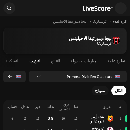
كرة القدم
كوستاريكا
ليجا ديبورتيفا الاجيلينس
ليجا ديبورتيفا الاجيلينس
كوستاريكا
نظرة عامة
مباريات مجدولة
النتائج
الترتيب
التشكيلة
Primera División: Clausura
الكل
نموذج
فرق
#
الفريق
سا
نقاط
فوز
تعادل
خسارة
ل
الأهداف
سي إس
38
6
4
2
12
16
18
1
هيريديانو
ديبوتيفو