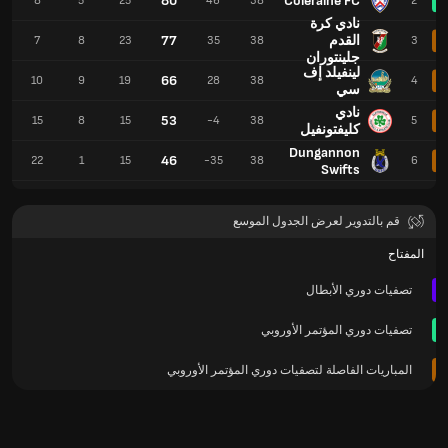
80
Coleraine FC
3
8
5
25
46
38
2
نادي كرة
القدم
77
7
8
23
35
38
3
جلينتوران
لينفيلد إف
66
10
9
19
28
38
4
سي
نادي
53
15
8
15
-4
38
5
كليفتونفيل
Dungannon
46
22
1
15
-35
38
6
Swifts
قم بالتدوير لعرض الجدول الموسع
المفتاح
تصفيات دوري الأبطال
تصفيات دوري المؤتمر الأوروبي
المباريات الفاصلة لتصفيات دوري المؤتمر الأوروبي