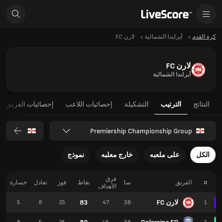
كرة القدم
أيرلندا الشمالية
لارن FC
لارن FC
أيرلندا الشمالية
النتائج
الترتيب
التشكيلة
إحصائيات اللاعب
إحصائيات الفريق
Premiership Championship Group
الكل
على ملعبه
خارج معلبه
نموذج
فرق
#
الفريق
سا
نقاط
فوز
تعادل
خسارة
الأهداف
لارن FC
83
5
8
25
47
38
1