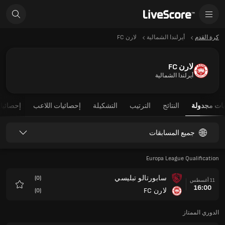
كرة القدم
أيرلندا الشمالية
لارن FC
لارن FC
أيرلندا الشمالية
يات مجدولة
النتائج
الترتيب
التشكيلة
إحصائيات اللاعب
إحصائيا
جميع المسابقات
Europa League Qualification
سابورتالو تبليسي
(0)
11 أغسطس
16:00
لارن FC
(0)
المفضلة
الدوري الممتاز