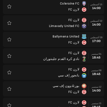
Coleraine FC
15 أغسطس
14:00
لارن FC
المفضلة
لارن FC
22 أغسطس
14:00
Limavady United FC
المفضلة
Ballymena United
29 أغسطس
17:00
لارن FC
المفضلة
لارن FC
04 سبتمبر
18:45
نادي كرة القدم جلينتوران
المفضلة
لارن FC
08 سبتمبر
18:45
بانجور إف سي
المفضلة
بورتادوون إف سي
12 سبتمبر
14:00
لارن FC
المفضلة
لارن FC
15 سبتمبر
18:45