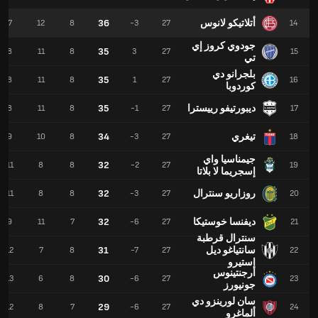
أتلاتيكو لانوس
36
7
12
8
-3
27
14
جودوي كروز إي
35
8
11
8
3
27
15
تي
بلجرانو دي
35
8
11
8
1
27
16
كوردوبا
ديبورتيفو رييسترا
35
8
11
8
-1
27
17
تيغري
34
9
10
8
-3
27
18
جيمناسيا واي
32
11
8
8
-2
27
19
إسجريما لا بلاتا
روزاريو سنترال
32
11
8
8
-3
27
20
ديفنسا خوستيكا
32
9
11
7
-6
27
21
سنترال قرطبة
سانتياغو ديل
31
12
7
8
-7
27
22
استيرو
أرجنتينوس
30
13
6
8
-6
27
23
جونيورز
سان لورينزو دي
29
12
8
7
-6
27
24
ألماغرو