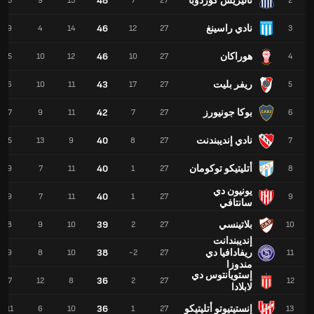
تاليريس كوردوبا
48
5
9
13
7
27
2
نادي راسينغ
46
9
4
14
12
27
3
هوراكان
46
5
10
12
10
27
4
ريفر بليت
43
6
10
11
17
27
5
بوكا جونيورز
42
7
9
11
7
27
6
نادي إنديبندنت
40
5
13
9
8
27
7
أتليتيكو توكومان
40
9
7
11
1
27
8
يونيون دي
40
9
7
11
1
27
9
سانتافي
بلاتينسي
39
8
9
10
2
27
10
إنديبندانت
ريفادافيا دي
38
9
8
10
-2
27
11
مندوزا
إستويانتوس دي
36
7
12
8
2
27
12
لابلادا
إنستيتيوتو أتليتيكو
36
11
6
10
1
27
13