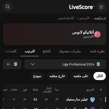
كرة القدم
الأرجنتين
أتلاتيكو لانوس
أتلاتيكو لانوس
الأرجنتين
نظرة عامة
مباريات مجدولة
النتائج
الترتيب
التشكيلة
Liga Profesional 2024
الكل
على ملعبه
خارج معلبه
نموذج
فرق
#
الفريق
سا
نقاط
فوز
تعادل
خسارة
الأهداف
فيليز سارسفيلد
51
4
9
14
22
27
1