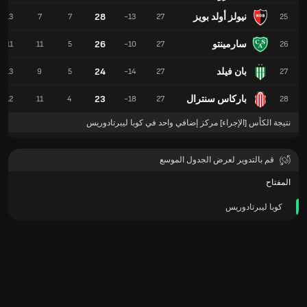
نيولز أولد بويز
28
13
7
7
-13
27
25
سارمينتو
26
11
11
5
-10
27
26
بان فيلد
24
13
9
5
-14
27
27
باركاس سنترال
23
12
11
4
-18
27
28
نتيجة الكأس [الإجراء] مركز إضافي واحد في كوبا ليبرتادوريس
قم بالتدوير لعرض الجدول الموسع
المفتاح
كوبا ليبرتادوريس