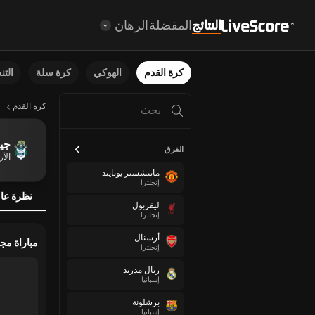
النتائج
المفضلة
الرهان
كرة القدم
الهوكي
كرة سلة
الت
كرة القدم
جيم
الفرق
الأر
مانتشستر يونايتد
إنجلترا
نظرة عا
ليفربول
إنجلترا
أرسنال
مباراة مج
إنجلترا
ريال مدريد
إسبانيا
برشلونة
إسبانيا