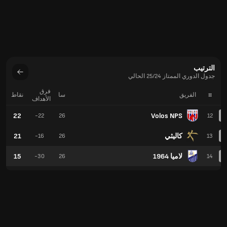
الترتيب
جدول الدوري الممتاز 25/24 الحالي
فرق
#
الفريق
سا
نقاط
الأهداف
22
Volos NPS
-22
26
12
كاليثي
21
-16
26
13
لاميا 1964
15
-30
26
14