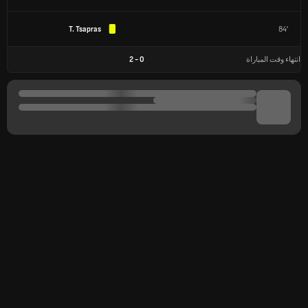
T. Tsapras
84'
انتهاء وقت المباراة
0
-
2