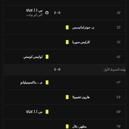
س. أ. أ. كاباكا
0 - 2
16'
ألين أوزبولت
22'
ن. جوتزامانيديس
31'
كارليس سوريا
42'
لوانيس كوستي
نهاية الشوط الأول
0
-
2
47'
م. ،. ماكسيميليانو
53'
هارون تشيبولا
69'
س. أ. أ. كاباكا
79'
مظهر، بلال