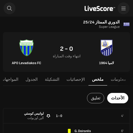
الدوري الممتاز 25/24
Super League
0 - 2
انتهاء وقت المباراة
لاميا 1964
APO Levadiakos FC
معلومات
ملخص
الإحصائيات
التشكيلة
الجدول
المواجهات 
الأحداث
تعليق
لوانيس كوستي
0 - 1
4'
ألين أوزبولت
G. Doiranlis
6'