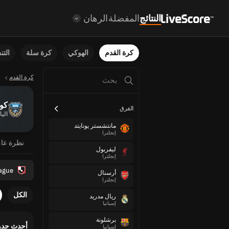
النتائج
المفضلة
الرهان
كرة القدم
الهوكي
كرة سلة
الت
كرة القدم
كوا
الفرق
اليا
مانتشستر يونايتد
إنجلترا
نظرة عا
ليفربول
إنجلترا
eague
أرسنال
إنجلترا
الكل
ريال مدريد
إسبانيا
برشلونة
أحدث جدو
إسبانيا