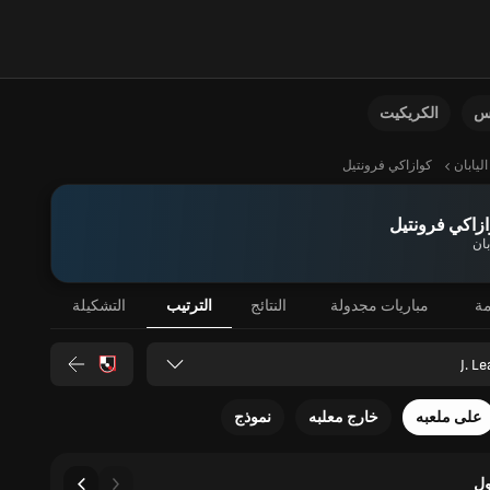
نس
الكريكيت
اليابان
كوازاكي فرونتيل
زاكي فرونتيل
بان
مة
مباريات مجدولة
النتائج
الترتيب
التشكيلة
J. L
على ملعبه
خارج معلبه
نموذج
ل