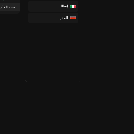
إيطاليا
نتيجة الكأس [الإجراء] 1 مرك
ألمانيا