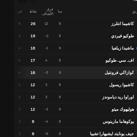
فرق
ريق
سا
نقاط
فوز
تعادل
الأهداف
كاشيما انتلرز
26
1
8
12
9
طوكيو فيردي
19
2
5
-2
9
ماشيدا زيلفيا
18
3
4
-1
9
اف. سي. طوكيو
17
3
4
4
9
كوازاكي فرونتيل
16
2
4
-3
9
كاشيوا ريسول
12
0
4
3
9
اوراوا ريد دياموندز
12
3
3
3
9
هوليهوك ميتو
12
4
2
-3
9
يوكوهاما مارينوس
8
2
2
-4
9
جيف يونايتد ايشيهارا تشيبا
8
2
2
-6
9