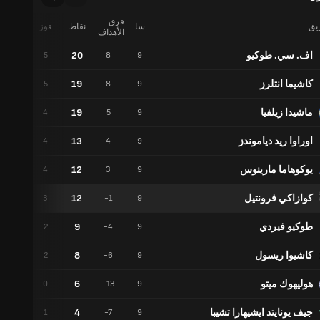
فرق
ريق
سا
نقاط
فوز
تعادل
الأهداف
اف. سي. طوكيو
20
3
5
8
9
كاشيما انتلرز
19
3
5
8
9
ماشيدا زيلفيا
19
5
4
5
9
اوراوا ريد دياموندز
13
1
4
4
9
يوكوهاما مارينوس
12
0
4
3
9
كوازاكي فرونتيل
12
2
3
-1
9
طوكيو فيردي
9
2
2
-4
9
كاشيوا ريسول
8
1
2
-6
9
هوليهوك ميتو
6
4
0
-13
9
جيف يونايتد ايشيهارا تشيبا
4
1
1
-7
9