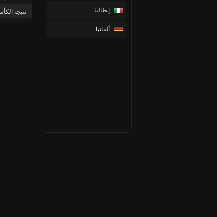
إيطاليا
نتيجة الكأس [الإجراء] 1 مرك
ألمانيا