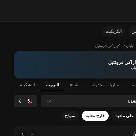
نس
الكريكيت
اليابان
كوازاكي فرونتيل
زاكي فرونتيل
بان
مة
مباريات مجدولة
النتائج
الترتيب
التشكيلة
J. L
على ملعبه
خارج معلبه
نموذج
ل