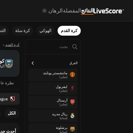
النتائج
المفضلة
الرهان
كرة القدم
الهوكي
كرة سلة
الت
كرة القدم
كوا
الفرق
اليا
مانتشستر يونايتد
إنجلترا
نظرة عا
ليفربول
إنجلترا
eague
أرسنال
إنجلترا
الكل
ريال مدريد
إسبانيا
برشلونة
أحدث جدو
إسبانيا