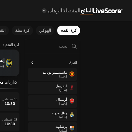
النتائج
المفضلة
الرهان
كرة القدم
الهوكي
كرة سلة
الت
كرة القدم
إنش
الفرق
جمه
مانتشستر يونايتد
إنجلترا
نظرة عامة
مباريات مج
ليفربول
إنجلترا
16 أغسطس
أرسنال
10:30
إنجلترا
ريال مدريد
إسبانيا
23 أغسطس
10:30
برشلونة
إسبانيا