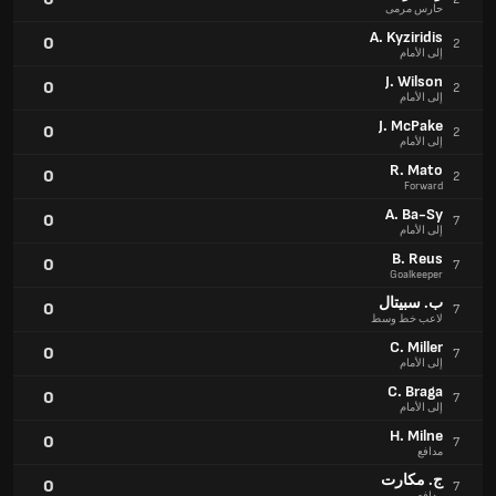
حارس مرمى
A. Kyziridis
0
2
إلى الأمام
J. Wilson
0
2
إلى الأمام
J. McPake
0
2
إلى الأمام
R. Mato
0
2
Forward
A. Ba-Sy
0
7
إلى الأمام
B. Reus
0
7
Goalkeeper
ب. سبيتال
0
7
لاعب خط وسط
C. Miller
0
7
إلى الأمام
C. Braga
0
7
إلى الأمام
H. Milne
0
7
مدافع
ج. مكارت
0
7