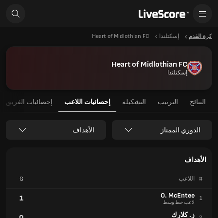
كرة القدم
إسكتلندا
Heart of Midlothian FC
Heart of Midlothian FC
إسكتلندا
النتائج
الترتيب
التشكيلة
إحصائيات اللاعب
إحصائيات الفريق
الدوري الممتاز
الأهداف
الأهداف
#
اللاعب
G
O. McEntee
1
1
لاعب خط وسط
ز. كلارك
0
2