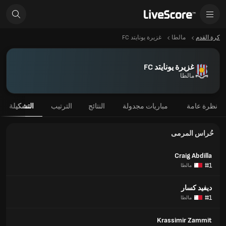
كرة القدم
مالطا
غزيرة يونايتد FC
غزيرة يونايتد FC
مالطا
نظرة عامة
مباريات مجدولة
النتائج
الترتيب
التشكيلة
حُراس المرمى
Craig Abdilla
#1
مالطا
ديفيد كسار
#1
مالطا
Krassimir Zammit