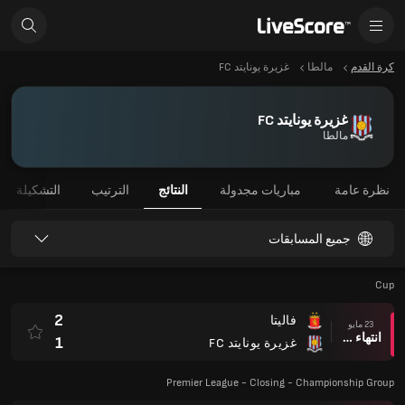
كرة القدم
مالطا
غزيرة يونايتد FC
غزيرة يونايتد FC
مالطا
نظرة عامة
مباريات مجدولة
النتائج
الترتيب
التشكيلة
جميع المسابقات
Cup
2
فاليتا
23 مايو
انتهاء وقت المباراة
1
غزيرة يونايتد FC
Premier League - Closing - Championship Group