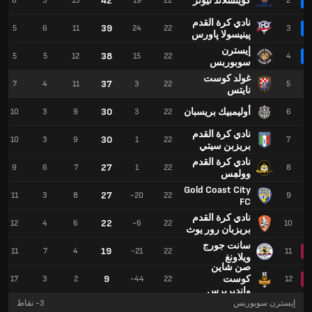
كوينسلاند ليونز
42
6
3
13
19
22
2
نادي كرة القدم
39
5
6
11
24
22
3
پينيسولا پاورس
إيسترن
38
5
5
12
15
22
4
سوبوربس
غولد كوست
37
7
4
11
3
22
5
نايتس
أوليمبيك بريسبان
30
10
3
9
3
22
6
نادي كرة القدم
30
10
3
9
1
22
7
بريزبن سيتي
نادي كرة القدم
27
9
6
7
1
22
8
وولڢس
Gold Coast City
27
11
3
8
-20
22
9
FC
نادي كرة القدم
22
12
4
6
-6
22
10
بريزبان رور يوث
سانت جورج
19
11
7
4
-21
22
11
ويلاونغ
صن شاين
كوست
9
17
3
2
-44
22
12
وانديريرس
إيسترن سوبوربس
-3
نقاط