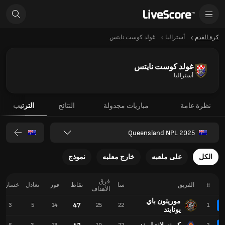
كرة القدم
أستراليا
غولد كوست نايتس
غولد كوست نايتس
أستراليا
نظرة عامة
مباريات مجدولة
النتائج
الترتيب
Queensland NPL 2025
الكل
على ملعبه
خارج معلبه
نموذج
فرق
#
الفريق
سا
نقاط
فوز
تعادل
خسارة
الأهداف
موريتون باي
47
3
5
14
25
22
1
يونايتد