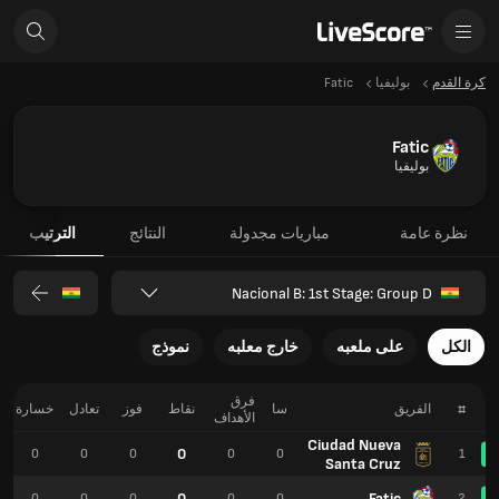
كرة القدم
بوليفيا
Fatic
Fatic
بوليفيا
نظرة عامة
مباريات مجدولة
النتائج
الترتيب
Nacional B: 1st Stage: Group D
الكل
على ملعبه
خارج معلبه
نموذج
فرق
#
الفريق
سا
نقاط
فوز
تعادل
خسارة
الأهداف
Ciudad Nueva
0
0
0
0
0
0
1
Santa Cruz
0
Fatic
0
0
0
0
0
2