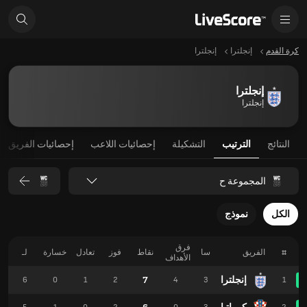
كرة القدم
إنجلترا
إنجلترا
إنجلترا
إنجلترا
النتائج
الترتيب
التشكيلة
إحصائيات اللاعب
إحصائيات الفريق
المجموعة ح
الكل
نموذج
فرق
#
الفريق
سا
نقاط
فوز
تعادل
خسارة
لـ
الأهداف
إنجلترا
7
6
0
1
2
4
3
1