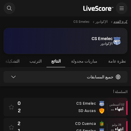
كرة القدم
الإكوادور
CS Emelec
CS Emelec
الإكوادور
نظرة عامة
مباريات مجدولة
النتائج
الترتيب
التشكيلة
جميع المسابقات
السلسلة أ
0
CS Emelec
02 أغسطس
انتهاء وقت المباراة
2
SD Aucas
2
CD Cuenca
28 يوليو
انتهاء وقت المباراة
1
CS Emelec