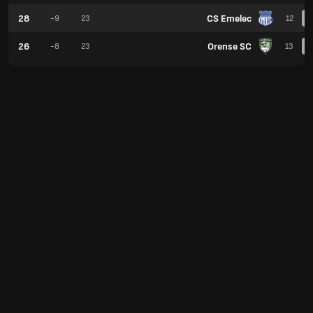
28
CS Emelec
-9
23
12
26
Orense SC
-8
23
13