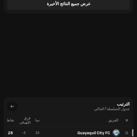
عرض جميع النتائج الأخيرة
الترتيب
جدول السلسلة أ الحالي
فرق
#
الفريق
سا
نقاط
الأهداف
28
Guayaquil City FC
-5
23
11