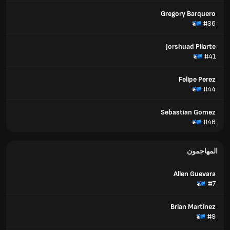
Gregory Barquero
#36
Jorshuad Pilarte
#41
Felipe Perez
#44
Sebastian Gomez
#46
المهاجمون
Allen Guevara
#7
Brian Martinez
#9