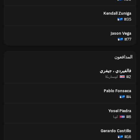
Kendall Zuniga
#35
Jason Vega
#77
المدافعون
فالفيردي ، جيفري
#2
كوستاريكا
Pablo Fonseca
#4
Yosel Piedra
#6
كوبا
Gerardo Castillo
#16