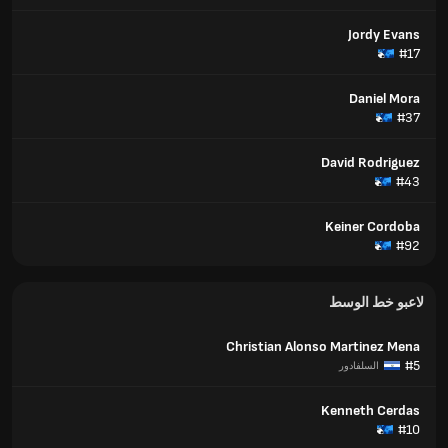
Jordy Evans
#17
Daniel Mora
#37
David Rodriguez
#43
Keiner Cordoba
#92
لاعبو خط الوسط
Christian Alonso Martinez Mena
#5
السلفادور
Kenneth Cerdas
#10