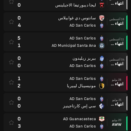
انتهاء وقت المباراة
0
ليجا ديبورتيفا الاجيلينس
0
سانتوس دي غوابيلاس
18 أغسطس
انتهاء وقت المباراة
4
AD San Carlos
5
AD San Carlos
11 أغسطس
انتهاء وقت المباراة
1
AD Municipal Santa Ana
0
بيريز زيليدون
04 أغسطس
انتهاء وقت المباراة
0
AD San Carlos
1
AD San Carlos
28 يوليو
انتهاء وقت المباراة
2
مونيسيبال ليبيريا
0
AD San Carlos
25 يوليو
انتهاء وقت المباراة
0
سي إس كارتاجينيز
0
AD Guanacasteca
20 يوليو
AWW
3
AD San Carlos