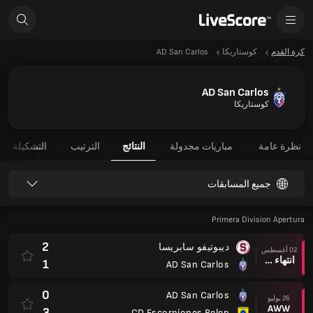
كرة القدم
كوستاريكا
AD San Carlos
AD San Carlos
كوستاريكا
نظرة عامة
مباريات مجدولة
النتائج
الترتيب
التشكيلة
جميع المسابقات
Primera Division Apertura
2
ديبوتيفو سابريسا
02 أغسطس
انتهاء وقت المباراة
1
AD San Carlos
0
AD San Carlos
26 يوليو
AWW
3
CD Escorpiones Belen