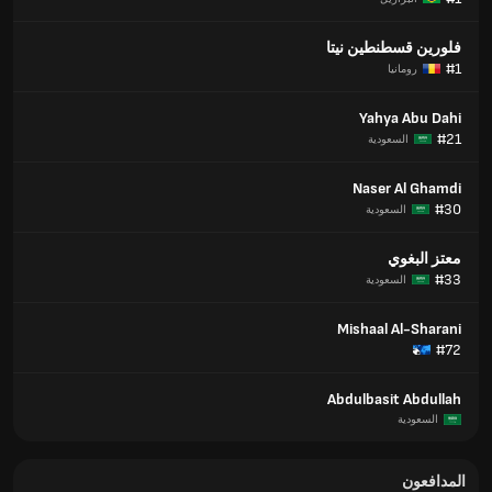
فلورين قسطنطين نيتا
#1
رومانيا
Yahya Abu Dahi
#21
السعودية
Naser Al Ghamdi
#30
السعودية
معتز البغوي
#33
السعودية
Mishaal Al-Sharani
#72
Abdulbasit Abdullah
السعودية
المدافعون