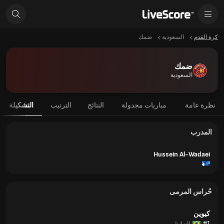
كرة القدم
السعودية
ضمك‎
ضمك‎
السعودية
نظرة عامة
مباريات مجدولة
النتائج
الترتيب
التشكيلة
المدرب
Hussein Al-Wadaei
حُراس المرمى
كيوين
#1
البرازيل